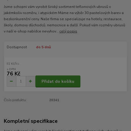
Jsme schopni vám vyrobit široký sortiment teflonových ubrusů v
jakémkoliv rozměru, i atypickém Máme na výběr 30 pastelových barev a
bezkonkurenční ceny. Naše firma se specializuje na hotely, restaurace,
školy, domovy důchodců, nemocnice a další. Pokud vám rozměry ubrusů
v naší e-shop nabídce nevyhov...
celý popis
Dostupnost
do 5 dnů
/
ks
92 Kč
76 Kč
Přidat do košíku
Číslo produktu:
20341
Kompletní specifikace