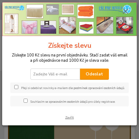
CHCETE NAKOUPIT VĚTŠÍ MNOŽSTVÍ NAŠICH PRODUKTŮ ZA LEPŠÍ
CENU? Klikněte ZDE
0
ks
+420 773 794 023
CZK
za
0 Kč
Pondělí-pátek 9-16 hodin
Menu
Získejte slevu
Získejte 100 Kč slevu na první objednávku. Stačí zadat váš email
a při objednávce nad 1000 Kč je sleva vaše.
Hledat
Odeslat
Úvod
UBRUSY
Teflonové ubrusy jednobarevné s vodoodpudivou úpravou
Rozměr 38x140cm
Teflonový ubrus 38x140cm - tmavě šedý
Přeji si odebírat novinky e-mailem dle
podmínek zpracování osobních údajů
.
Teflonový ubrus 38x140cm -
Souhlasím se
zpracováním osobních údajů
pro účely registrace.
tmavě šedý
Zavřít