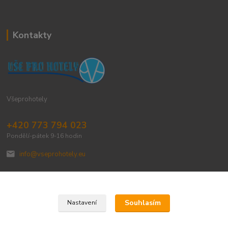
Kontakty
Všeprohotely
+420 773 794 023
Pondělí-pátek 9-16 hodin
info@vseprohotely.eu
Souhlasím
Nastavení
Upravit sběr cookies.