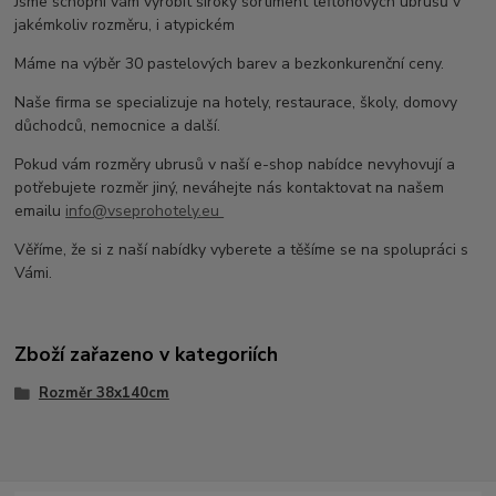
Jsme schopni vám vyrobit široký sortiment teflonových ubrusů v
jakémkoliv rozměru, i atypickém
Máme na výběr 30 pastelových barev a bezkonkurenční ceny.
Naše firma se specializuje na hotely, restaurace, školy, domovy
důchodců, nemocnice a další.
Pokud vám rozměry ubrusů v naší e-shop nabídce nevyhovují a
potřebujete rozměr jiný, neváhejte nás kontaktovat na našem
emailu
info@vseprohotely.eu
Věříme, že si z naší nabídky vyberete a těšíme se na spolupráci s
Vámi.
Zboží zařazeno v kategoriích
Rozměr 38x140cm