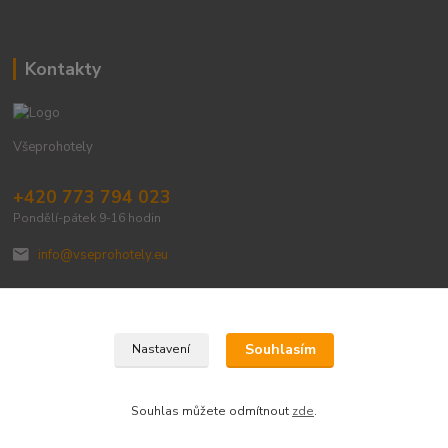
Kontakty
Všeprohotely
+420 773 794 023
Pondělí-pátek 9-16 hodin
info@vseprohotely.eu
Souhlasím
Nastavení
Upravit sběr cookies.
Souhlas můžete odmítnout
zde
.
Vytvořeno na
Eshop-rychle.cz