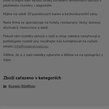
Jsme schopni vám vyrobit široký sortiment teflonových ubrusů v
jakémkoliv rozměru, i atypickém
Máme na výběr 30 pastelových barev a bezkonkurenční ceny.
Naše firma se specializuje na hotely, restaurace, školy, domovy
důchodců, nemocnice a další.
Pokud vám rozměry ubrusů v naší e-shop nabídce nevyhovují a
potřebujete rozměr jiný, neváhejte nás kontaktovat na našem
emailu
info@vseprohotely.eu
Věříme, že si z naší nabídky vyberete a těšíme se na spolupráci s
Vámi.
Zboží zařazeno v kategoriích
Rozměr 80x80cm