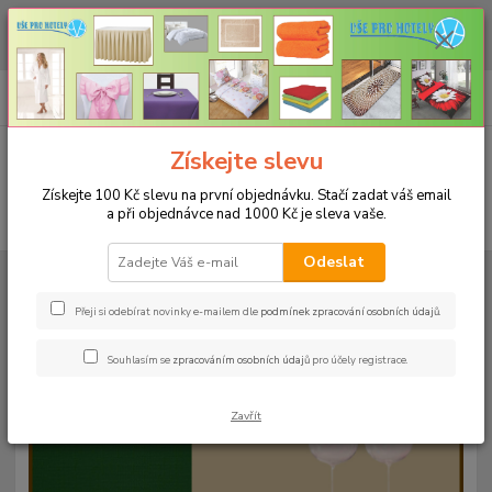
CHCETE NAKOUPIT VĚTŠÍ MNOŽSTVÍ NAŠICH PRODUKTŮ ZA LEPŠÍ
CENU? Klikněte ZDE
0
ks
+420 773 794 023
CZK
za
0 Kč
Pondělí-pátek 9-16 hodin
Menu
Získejte slevu
Získejte 100 Kč slevu na první objednávku. Stačí zadat váš email
a při objednávce nad 1000 Kč je sleva vaše.
Hledat
Odeslat
Úvod
UBRUSY
Teflonové ubrusy jednobarevné s vodoodpudivou úpravou
Rozměr 80x80cm
Teflonový ubrus 80x80cm - pomerančový 111
Přeji si odebírat novinky e-mailem dle
podmínek zpracování osobních údajů
.
Teflonový ubrus 80x80cm -
Souhlasím se
zpracováním osobních údajů
pro účely registrace.
pomerančový 111
Zavřít