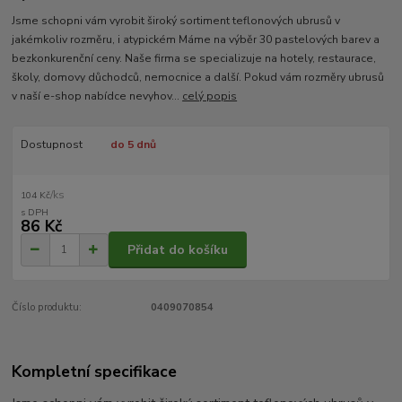
Jsme schopni vám vyrobit široký sortiment teflonových ubrusů v
jakémkoliv rozměru, i atypickém Máme na výběr 30 pastelových barev a
bezkonkurenční ceny. Naše firma se specializuje na hotely, restaurace,
školy, domovy důchodců, nemocnice a další. Pokud vám rozměry ubrusů
v naší e-shop nabídce nevyhov...
celý popis
Dostupnost
do 5 dnů
/
ks
104 Kč
86 Kč
Přidat do košíku
Číslo produktu:
0409070854
Kompletní specifikace