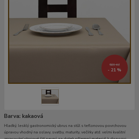
509 Kč
- 21 %
Barva: kakaová
Hladký, lesklý gastronomický ubrus na stůl s teflonovou povrchovou
úpravou vhodný na oslavy, svatby, maturity, večírky atd. velmi kvalitní
zpracování strojové šití pevný, na dotek příjemný materiál k dispozici