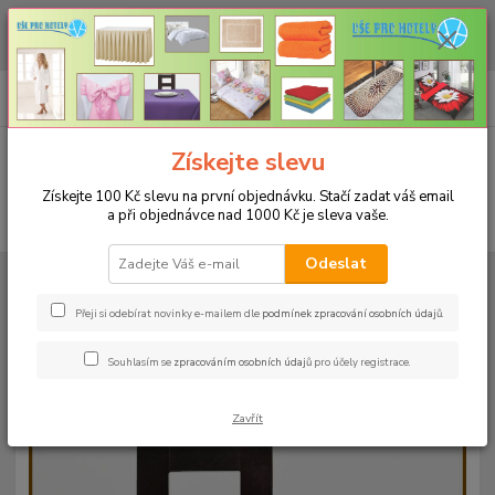
CHCETE NAKOUPIT VĚTŠÍ MNOŽSTVÍ NAŠICH PRODUKTŮ ZA LEPŠÍ
CENU? Klikněte ZDE
0
ks
+420 773 794 023
CZK
za
0 Kč
Pondělí-pátek 9-16 hodin
Menu
Získejte slevu
Získejte 100 Kč slevu na první objednávku. Stačí zadat váš email
a při objednávce nad 1000 Kč je sleva vaše.
Hledat
Odeslat
Úvod
UBRUSY
Luxusní ubrusy Atlas-Rodos s vodoodpudivou úpravou
Rozměr 140x140cm
Ubrus ATLAS 140x140cm kakaový
Přeji si odebírat novinky e-mailem dle
podmínek zpracování osobních údajů
.
Ubrus ATLAS 140x140cm
Souhlasím se
zpracováním osobních údajů
pro účely registrace.
kakaový
Zavřít