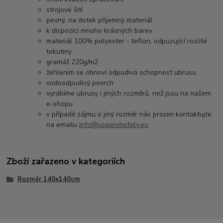
strojové šití
pevný, na dotek příjemný materiál
k dispozici mnoho krásných barev
materiál 100% polyester - teflon, odpuzující rozlité
tekutiny
gramáž 220g/m2
žehlením se obnoví odpudivá schopnost ubrusu
vodoodpudivý povrch
vyrábíme ubrusy i jiných rozměrů, než jsou na našem
e-shopu
v případě zájmu o jiný rozměr nás prosím kontaktujte
na emailu
info@vseprohotely.eu
Zboží zařazeno v kategoriích
Rozměr 140x140cm