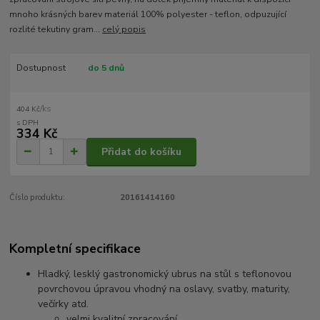
mnoho krásných barev materiál 100% polyester - teflon, odpuzující
rozlité tekutiny gram...
celý popis
Dostupnost
do 5 dnů
/
ks
404 Kč
334 Kč
Přidat do košíku
Číslo produktu:
20161414160
Kompletní specifikace
Hladký, lesklý gastronomický ubrus na stůl s teflonovou
povrchovou úpravou vhodný na oslavy, svatby, maturity,
večírky atd.
velmi kvalitní zpracování