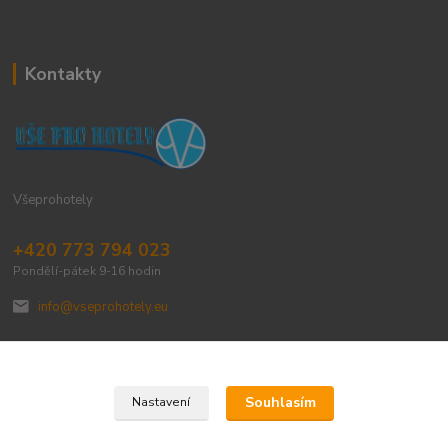
Kontakty
Všeprohotely
+420 773 794 023
Pondělí-pátek 9-16 hodin
info@vseprohotely.eu
Souhlasím
Nastavení
Upravit sběr cookies.