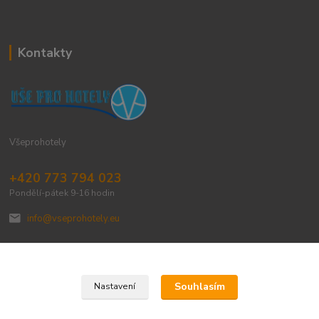
Kontakty
Všeprohotely
+420 773 794 023
Pondělí-pátek 9-16 hodin
info@vseprohotely.eu
Souhlasím
Nastavení
Upravit sběr cookies.