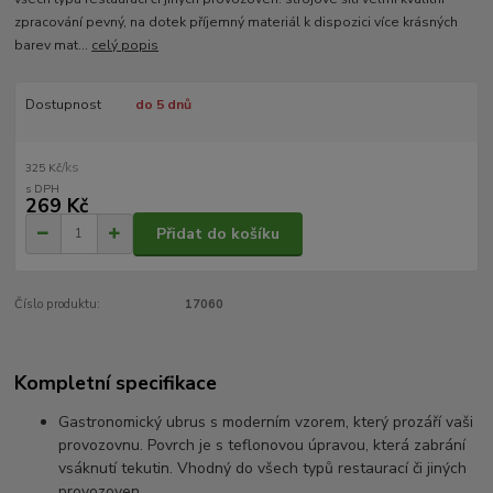
zpracování pevný, na dotek příjemný materiál k dispozici více krásných
barev mat...
celý popis
Dostupnost
do 5 dnů
/
ks
325 Kč
269 Kč
Přidat do košíku
Číslo produktu:
17060
Kompletní specifikace
Gastronomický ubrus s moderním vzorem, který prozáří vaši
provozovnu. Povrch je s teflonovou úpravou, která zabrání
vsáknutí tekutin. Vhodný do všech typů restaurací či jiných
provozoven.