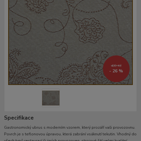
439 Kč
- 26 %
Specifikace
Gastronomický ubrus s moderním vzorem, který prozáří vaši provozovnu.
Povrch je s teflonovou úpravou, která zabrání vsáknutí tekutin. Vhodný do
všech typů restaurací či jiných provozoven. strojové šití velmi kvalitní