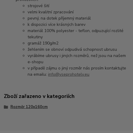
strojové šití
velmi kvalitní zpracování
pevný, na dotek příjemný materiál
k dispozici více krásných barev
materiál 100% polyester - teflon, odpuzující rozlité
tekutiny
gramáž 190g/m2
žehlením se obnoví odpudivá schopnost ubrusu
vyrábíme ubrusy i jiných rozměrů, než jsou na našem
e-shopu
v případě zájmu o jiný rozměr nás prosím kontaktujte
na emailu:
info@vseprohotely.eu
Zboží zařazeno v kategoriích
Rozměr 120x160cm