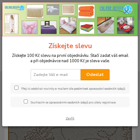
CHCETE NAKOUPIT VĚTŠÍ MNOŽSTVÍ NAŠICH PRODUKTŮ ZA LEPŠÍ
CENU? Klikněte ZDE
0
ks
+420 773 794 023
CZK
za
0 Kč
Pondělí-pátek 9-16 hodin
Menu
Získejte slevu
Získejte 100 Kč slevu na první objednávku. Stačí zadat váš email
a při objednávce nad 1000 Kč je sleva vaše.
Hledat
Odeslat
Úvod
UBRUSY
Slavnostní ubrusy Magnolia s vodoodpudivou úpravou
Rozměr 120x160cm
Ubrus magnolia 120x160cm - hnědý
Přeji si odebírat novinky e-mailem dle
podmínek zpracování osobních údajů
.
Ubrus magnolia 120x160cm -
Souhlasím se
zpracováním osobních údajů
pro účely registrace.
hnědý
Zavřít