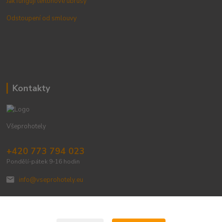
Jak fungují teflonové ubrusy
Odstoupení od smlouvy
Kontakty
Všeprohotely
+420 773 794 023
Pondělí-pátek 9-16 hodin
info@vseprohotely.eu