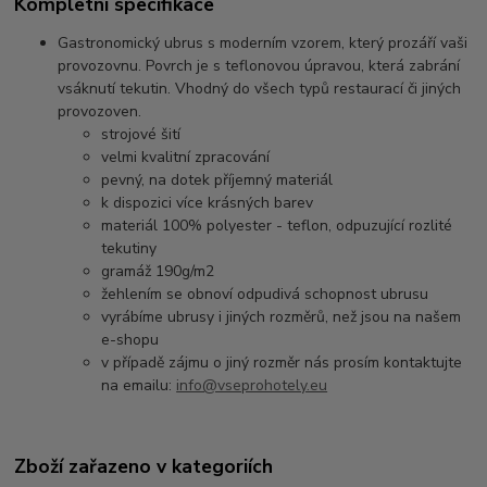
Kompletní specifikace
Gastronomický ubrus s moderním vzorem, který prozáří vaši
provozovnu. Povrch je s teflonovou úpravou, která zabrání
vsáknutí tekutin. Vhodný do všech typů restaurací či jiných
provozoven.
strojové šití
velmi kvalitní zpracování
pevný, na dotek příjemný materiál
k dispozici více krásných barev
materiál 100% polyester - teflon, odpuzující rozlité
tekutiny
gramáž 190g/m2
žehlením se obnoví odpudivá schopnost ubrusu
vyrábíme ubrusy i jiných rozměrů, než jsou na našem
e-shopu
v případě zájmu o jiný rozměr nás prosím kontaktujte
na emailu:
info@vseprohotely.eu
Zboží zařazeno v kategoriích