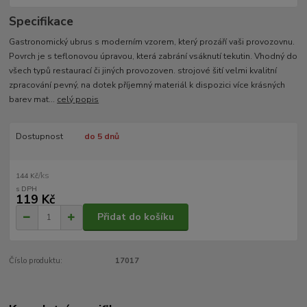
Specifikace
Gastronomický ubrus s moderním vzorem, který prozáří vaši provozovnu.
Povrch je s teflonovou úpravou, která zabrání vsáknutí tekutin. Vhodný do
všech typů restaurací či jiných provozoven. strojové šití velmi kvalitní
zpracování pevný, na dotek příjemný materiál k dispozici více krásných
barev mat...
celý popis
Dostupnost
do 5 dnů
/
ks
144 Kč
119 Kč
Přidat do košíku
Číslo produktu:
17017