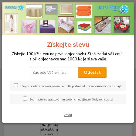
CHCETE NAKOUPIT VĚTŠÍ MNOŽSTVÍ NAŠICH PRODUKTŮ ZA LEPŠÍ
CENU? Klikněte ZDE
0
ks
+420 773 794 023
CZK
za
0 Kč
Pondělí-pátek 9-16 hodin
Menu
Získejte slevu
Získejte 100 Kč slevu na první objednávku. Stačí zadat váš email
a při objednávce nad 1000 Kč je sleva vaše.
Hledat
Odeslat
Úvod
UBRUSY
Slavnostní ubrusy Magnolia s vodoodpudivou úpravou
Rozměr 80x80cm
Ubrus magnolia 80x80cm - ekr
Přeji si odebírat novinky e-mailem dle
podmínek zpracování osobních údajů
.
Ubrus magnolia 80x80cm - ekr
197 Kč
- 27 %
Souhlasím se
zpracováním osobních údajů
pro účely registrace.
Zavřít