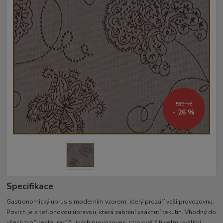
513 Kč
- 26 %
Specifikace
Gastronomický ubrus s moderním vzorem, který prozáří vaši provozovnu.
Povrch je s teflonovou úpravou, která zabrání vsáknutí tekutin. Vhodný do
všech typů restaurací či jiných provozoven. strojové šití velmi kvalitní