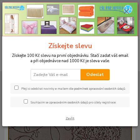
CHCETE NAKOUPIT VĚTŠÍ MNOŽSTVÍ NAŠICH PRODUKTŮ ZA LEPŠÍ
CENU? Klikněte ZDE
0
ks
+420 773 794 023
CZK
za
0 Kč
Pondělí-pátek 9-16 hodin
Menu
Získejte slevu
Získejte 100 Kč slevu na první objednávku. Stačí zadat váš email
a při objednávce nad 1000 Kč je sleva vaše.
Hledat
Odeslat
Úvod
UBRUSY
Slavnostní ubrusy Magnolia s vodoodpudivou úpravou
Kulatý 140cm
Ubrus magnolia kulatý 140cm - bordo
Přeji si odebírat novinky e-mailem dle
podmínek zpracování osobních údajů
.
Ubrus magnolia kulatý 140cm -
Souhlasím se
zpracováním osobních údajů
pro účely registrace.
bordo
Zavřít