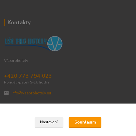
Kontakty
Všeprohotely
+420 773 794 023
Pondělí-pátek 9-16 hodin
info@vseprohotely.eu
Souhlasím
Nastavení
Upravit sběr cookies.