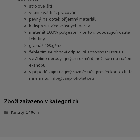
strojové šití
velmi kvalitní zpracování
pevný, na dotek příjemný materiál
k dispozici více krásných barev
materiál 100% polyester - teflon, odpuzující rozlité
tekutiny
gramáž 190g/m2
žehlením se obnoví odpudivá schopnost ubrusu
vyrábíme ubrusy i jiných rozměrů, než jsou na našem
e-shopu
v případě zájmu o jiný rozměr nás prosím kontaktujte
na emailu:
info@vseprohotely.eu
Zboží zařazeno v kategoriích
Kulatý 140cm