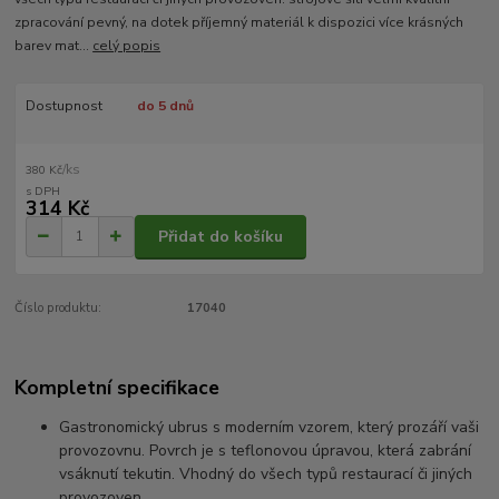
zpracování pevný, na dotek příjemný materiál k dispozici více krásných
barev mat...
celý popis
Dostupnost
do 5 dnů
/
ks
380 Kč
314 Kč
Přidat do košíku
Číslo produktu:
17040
Kompletní specifikace
Gastronomický ubrus s moderním vzorem, který prozáří vaši
provozovnu. Povrch je s teflonovou úpravou, která zabrání
vsáknutí tekutin. Vhodný do všech typů restaurací či jiných
provozoven.