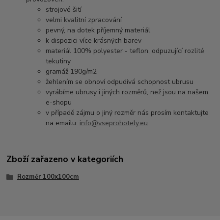
strojové šití
velmi kvalitní zpracování
pevný, na dotek příjemný materiál
k dispozici více krásných barev
materiál 100% polyester - teflon, odpuzující rozlité
tekutiny
gramáž 190g/m2
žehlením se obnoví odpudivá schopnost ubrusu
vyrábíme ubrusy i jiných rozměrů, než jsou na našem
e-shopu
v případě zájmu o jiný rozměr nás prosím kontaktujte
na emailu:
info@vseprohotely.eu
Zboží zařazeno v kategoriích
Rozměr 100x100cm