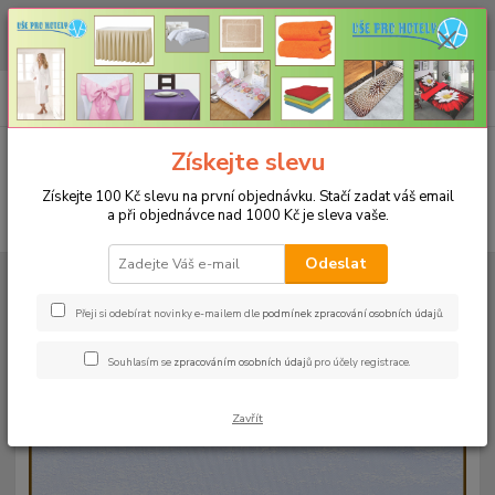
CHCETE NAKOUPIT VĚTŠÍ MNOŽSTVÍ NAŠICH PRODUKTŮ ZA LEPŠÍ
CENU? Klikněte ZDE
0
ks
+420 773 794 023
CZK
za
0 Kč
Pondělí-pátek 9-16 hodin
Menu
Získejte slevu
Získejte 100 Kč slevu na první objednávku. Stačí zadat váš email
a při objednávce nad 1000 Kč je sleva vaše.
Hledat
Odeslat
Úvod
UBRUSY
Slavnostní ubrusy 1333 s vodoodpudivou úpravou
Rozměr 100x100cm
Ubrus vzor 1333 100x100cm - bílý
Přeji si odebírat novinky e-mailem dle
podmínek zpracování osobních údajů
.
Ubrus vzor 1333 100x100cm -
Souhlasím se
zpracováním osobních údajů
pro účely registrace.
bílý
Zavřít