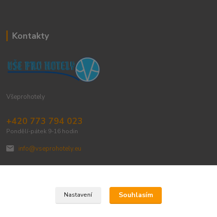
Kontakty
Všeprohotely
+420 773 794 023
Pondělí-pátek 9-16 hodin
info@vseprohotely.eu
Souhlasím
Nastavení
Upravit sběr cookies.