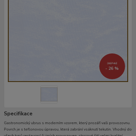
367 Kč
- 26 %
Specifikace
Gastronomický ubrus s moderním vzorem, který prozáří vaši provozovnu.
Povrch je s teflonovou úpravou, která zabrání vsáknutí tekutin. Vhodný do
všech typů restaurací či jiných provozoven. strojové šití velmi kvalitní