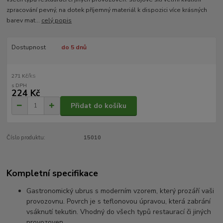
zpracování pevný, na dotek příjemný materiál k dispozici více krásných
barev mat...
celý popis
Dostupnost
do 5 dnů
/
ks
271 Kč
224 Kč
Přidat do košíku
Číslo produktu:
15010
Kompletní specifikace
Gastronomický ubrus s moderním vzorem, který prozáří vaši
provozovnu. Povrch je s teflonovou úpravou, která zabrání
vsáknutí tekutin. Vhodný do všech typů restaurací či jiných
provozoven.