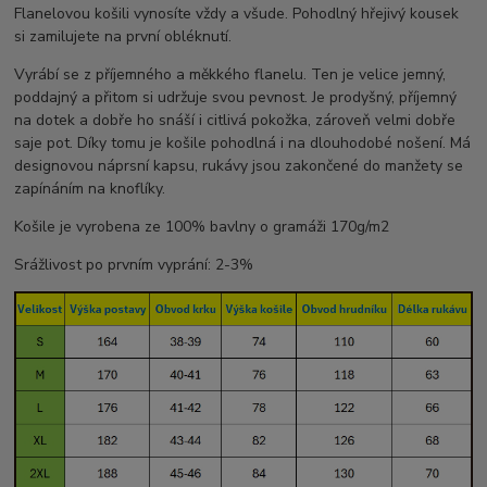
Flanelovou košili vynosíte vždy a všude. Pohodlný hřejivý kousek
si zamilujete na první obléknutí.
Vyrábí se z příjemného a měkkého flanelu. Ten je velice jemný,
poddajný a přitom si udržuje svou pevnost. Je prodyšný, příjemný
na dotek a dobře ho snáší i citlivá pokožka, zároveň velmi dobře
saje pot. Díky tomu je košile pohodlná i na dlouhodobé nošení. Má
designovou náprsní kapsu, rukávy jsou zakončené do manžety se
zapínáním na knoflíky.
Košile je vyrobena ze 100% bavlny o gramáži 170g/m2
Srážlivost po prvním vyprání: 2-3%