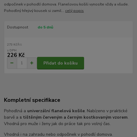
odpočinek v pohodlí domova. Flanelovou košili vynosíte vždy a všude.
Pohodlný hřejivý kousek si zamil...
celý popis
Dostupnost
do 5 dnů
/
ks
273 Kč
226 Kč
Přidat do košíku
Kompletní specifikace
Pohodlná a
univerzální flanelová košile
. Nabízeno v praktické
barvě a
s tištěným červeným a černým kostkovaným vzorem
.
Vhodná pro muže i ženy jak do práce tak pro volný čas.
Vhodná i na zahradu nebo odpočinek v pohodlí domova.