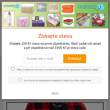
CHCETE NAKOUPIT VĚTŠÍ MNOŽSTVÍ NAŠICH PRODUKTŮ ZA LEPŠÍ
CENU? Klikněte ZDE
0
ks
+420 773 794 023
CZK
za
0 Kč
Pondělí-pátek 9-16 hodin
Menu
Získejte slevu
Získejte 100 Kč slevu na první objednávku. Stačí zadat váš email
a při objednávce nad 1000 Kč je sleva vaše.
Hledat
Odeslat
Úvod
PRACOVNÍ FLANELOVÉ KOŠILE
Flanelová košile červená kostka –
velikost S
Přeji si odebírat novinky e-mailem dle
podmínek zpracování osobních údajů
.
Flanelová košile červená kostka –
Souhlasím se
zpracováním osobních údajů
pro účely registrace.
velikost S
Zavřít
Novinka