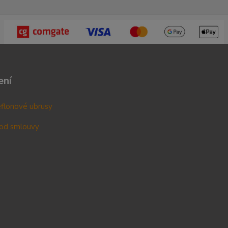
ení
teflonové ubrusy
od smlouvy