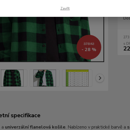
Zavřít
Dos
273
378 Kč
22
- 28 %
tní specifikace
á a
univerzální flanelová košile
. Nabízeno v praktické barvě a
s