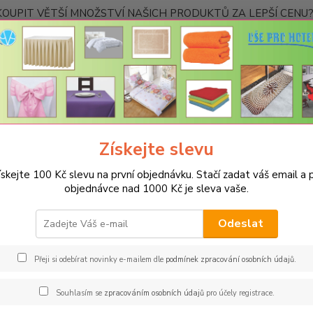
OUPIT VĚTŠÍ MNOŽSTVÍ NAŠICH PRODUKTŮ ZA LEPŠÍ CENU? K
Kontakty
Nevíte
Hledat
+420
Ponděl
Získejte slevu
PRACOVNÍ FLANELOVÉ KOŠILE
Flanelová košile zelená kostka – velikos
ískejte 100 Kč slevu na první objednávku. Stačí zadat váš email a p
elová košile zelená kostka – vel
objednávce nad 1000 Kč je sleva vaše.
100
Odeslat
Pohodl
a s ti
Přeji si odebírat novinky e-mailem dle
podmínek zpracování osobních údajů
.
muže i
nebo o
Souhlasím se
zpracováním osobních údajů
pro účely registrace.
všude. 