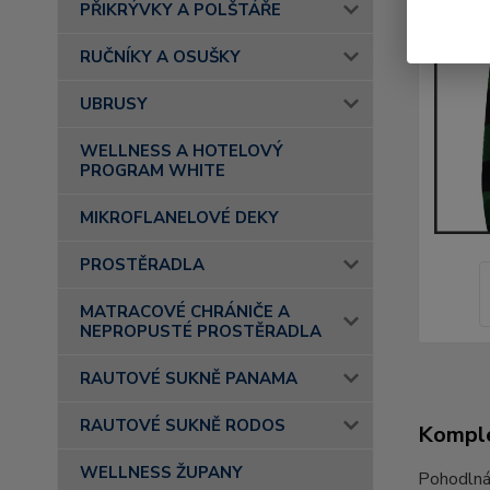
PŘIKRÝVKY A POLŠTÁŘE
RUČNÍKY A OSUŠKY
UBRUSY
WELLNESS A HOTELOVÝ
PROGRAM WHITE
MIKROFLANELOVÉ DEKY
PROSTĚRADLA
MATRACOVÉ CHRÁNIČE A
NEPROPUSTÉ PROSTĚRADLA
RAUTOVÉ SUKNĚ PANAMA
RAUTOVÉ SUKNĚ RODOS
Komple
WELLNESS ŽUPANY
Pohodln