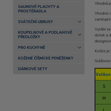
Vhodná pr
SAUNOVÉ PLACHTY A
PROSTĚRADLA
Vhodná i 
zamilujet
SVÁTEČNÍ UBRUSY
Vyrábí se
KOUPELNOVÉ A PODLAHOVÉ
dotek a d
PŘEDLOŽKY
designovo
PRO KUCHYNĚ
Košile j
KOŽENÉ ČÍŠNÍCKÉ PENĚŽENKY
Srážlivos
DÁRKOVÉ SETY