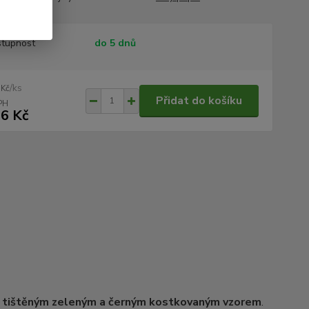
tupnost
do 5 dnů
/
ks
 Kč
Přidat do košíku
6 Kč
 tištěným zeleným a černým kostkovaným vzorem
.