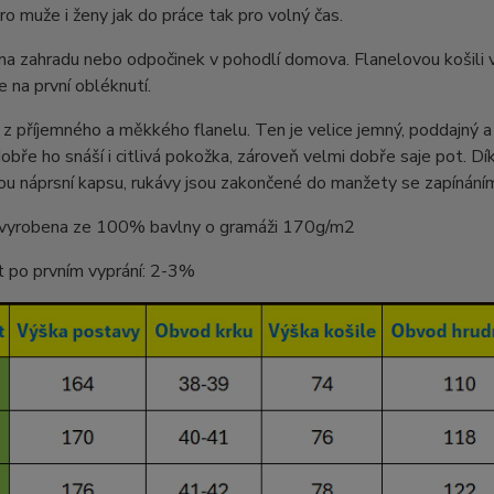
o muže i ženy jak do práce tak pro volný čas.
na zahradu nebo odpočinek v pohodlí domova. Flanelovou košili v
e na první obléknutí.
 z příjemného a měkkého flanelu. Ten je velice jemný, poddajný a
obře ho snáší i citlivá pokožka, zároveň velmi dobře saje pot. D
u náprsní kapsu, rukávy jsou zakončené do manžety se zapínáním 
e vyrobena ze 100% bavlny o gramáži 170g/m2
t po prvním vyprání: 2-3%