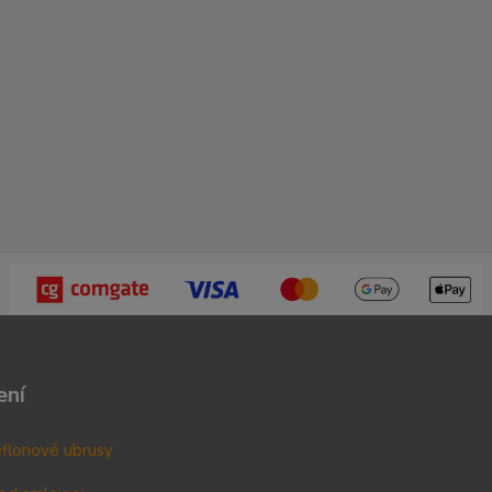
ení
teflonové ubrusy