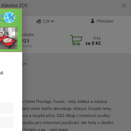
likněte ZDE
Přihlášení
CZK
 si rady? Zavolejte.
0
ks
 773 794 023
za
0 Kč
í-pátek 9-16 hodin
stige 70x140cm
ři
ifikace
lní odběr 5ks Hotel Prestige Towel - bílá, měkká a odolná
vá osuška, který velmi dobře absorbuje vlhkost. Dvojité lemy,
tní konstrukce a dvojitá příze 20/2 dělají z hotelové osušky
e perfektní osušku pro intenzivní používání. Jde tedy o ideální
t vhodný pro hotely a pe...
celý popis