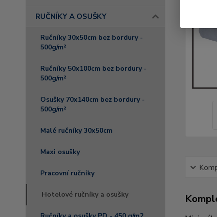
RUČNÍKY A OSUŠKY
Ručníky 30x50cm bez bordury -
500g/m²
Ručníky 50x100cm bez bordury -
500g/m²
Osušky 70x140cm bez bordury -
500g/m²
Malé ručníky 30x50cm
Maxi osušky
Kompl
Pracovní ručníky
Hotelové ručníky a osušky
Komple
Ručníky a osušky PD - 450 g/m2