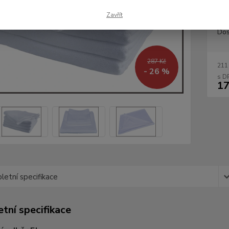
Zavřít
Dos
287 Kč
211
- 26 %
17
etní specifikace
tní specifikace