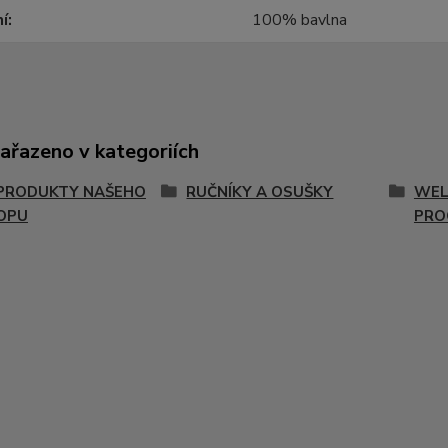
í
100% bavlna
zařazeno v kategoriích
PRODUKTY NAŠEHO
RUČNÍKY A OSUŠKY
WEL
OPU
PRO