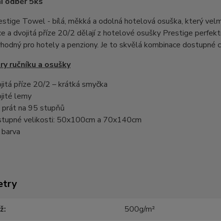
í odběr 5ks
stige Towel - bílá, měkká a odolná hotelová osuška, který velm
e a dvojitá příze 20/2 dělají z hotelové osušky Prestige perfektní
hodný pro hotely a penziony. Je to skvělá kombinace dostupné c
y ručníku a osušky
jitá příze 20/2 – krátká smyčka
jité lemy
 prát na 95 stupňů
tupné velikosti: 50x100cm a 70x140cm
á barva
etry
ž
500g/m²