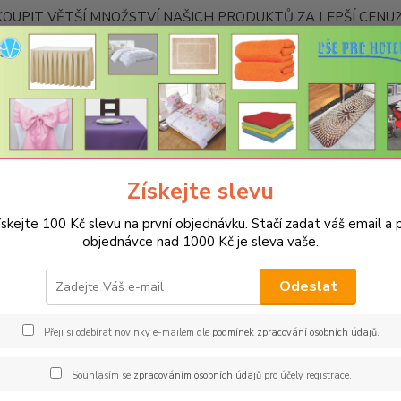
OUPIT VĚTŠÍ MNOŽSTVÍ NAŠICH PRODUKTŮ ZA LEPŠÍ CENU? K
Kontakty
Nevíte
Hledat
+420
Ponděl
Získejte slevu
RUČNÍKY A OSUŠKY
Hotelové ručníky a osušky
Hotelová osuška Pre
ískejte 100 Kč slevu na první objednávku. Stačí zadat váš email a p
lová osuška Prestige 70x140cm
objednávce nad 1000 Kč je sleva vaše.
Spec
Odeslat
Minimá
hotelo
Přeji si odebírat novinky e-mailem dle
podmínek zpracování osobních údajů
.
kompak
Prestig
Souhlasím se
zpracováním osobních údajů
pro účely registrace.
produk