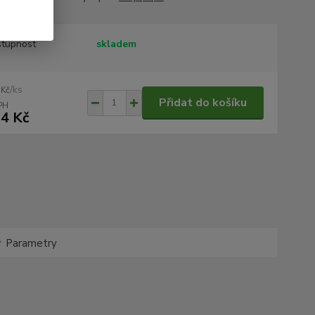
tupnost
skladem
/
ks
 Kč
Přidat do košíku
4 Kč
Parametry