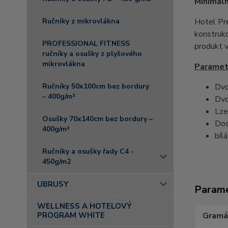
Minimáln
Ručníky z mikrovlákna
Hotel Pre
konstrukc
PROFESSIONAL FITNESS
produkt v
ručníky a osušky z plyšového
mikrovlákna
Parametr
Ručníky 50x100cm bez bordury
Dvo
– 400g/m²
Dvo
Lze
Osušky 70x140cm bez bordury –
Dos
400g/m²
bíl
Ručníky a osušky řady C4 -
450g/m2
UBRUSY
Param
WELLNESS A HOTELOVÝ
PROGRAM WHITE
Gramá