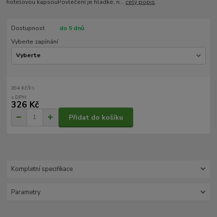
hotelovou kapsouPovlečení je hladké, n...
celý popis
Dostupnost
do 5 dnů
Vyberte zapínání
/
ks
394 Kč
326 Kč
Přidat do košíku
Kompletní specifikace
Parametry