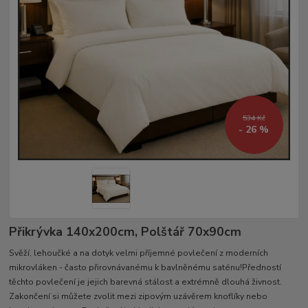
534 Kč
- 26 %
Přikrývka 140x200cm, Polštář 70x90cm
Svěží, lehoučké a na dotyk velmi příjemné povlečení z moderních
mikrovláken - často přirovnávanému k bavlněnému saténu!Předností
těchto povlečení je jejich barevná stálost a extrémně dlouhá živnost.
Zakončení si můžete zvolit mezi zipovým uzávěrem knoflíky nebo