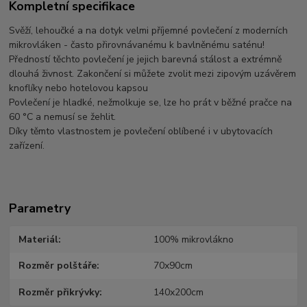
Kompletní specifikace
Svěží, lehoučké a na dotyk velmi příjemné povlečení z moderních
mikrovláken - často přirovnávanému k bavlněnému saténu!
Předností těchto povlečení je jejich barevná stálost a extrémně
dlouhá živnost. Zakončení si můžete zvolit mezi zipovým uzávěrem
knoflíky nebo hotelovou kapsou
Povlečení je hladké, nežmolkuje se, lze ho prát v běžné pračce na
60 °C a nemusí se žehlit.
Díky těmto vlastnostem je povlečení oblíbené i v ubytovacích
zařízení.
Parametry
Materiál
100% mikrovlákno
Rozměr polštáře
70x90cm
Rozměr přikrývky
140x200cm