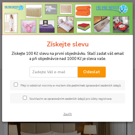
CHCETE NAKOUPIT VĚTŠÍ MNOŽSTVÍ NAŠICH PRODUKTŮ ZA LEPŠÍ
CENU? Klikněte ZDE
0
ks
+420 773 794 023
CZK
za
0 Kč
Pondělí-pátek 9-16 hodin
Menu
Získejte slevu
Získejte 100 Kč slevu na první objednávku. Stačí zadat váš email
a při objednávce nad 1000 Kč je sleva vaše.
Hledat
Odeslat
Úvod
POVLEČENÍ
Povlečení z mikrovlákna jednobarevné
Povlečení
microtop - krémové
Přeji si odebírat novinky e-mailem dle
podmínek zpracování osobních údajů
.
Povlečení microtop - krémové
Souhlasím se
zpracováním osobních údajů
pro účely registrace.
Novinka
Akce
Zavřít